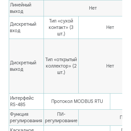
Линейный
Нет
выход
Тип «сухой
Дискретный
контакт» (3
Нет
вход
шт.)
Тип «открытый
Дискретный
коллектор» (2
Нет
выход
шт.)
Интерфейс
Протокол MODBUS RTU
Нет
RS-485
Функция
ПИ-
ПИД-
регулирования
регулирование
Каскадное
До 6