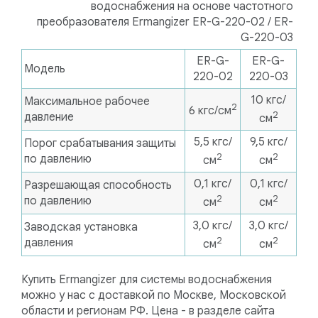
водоснабжения на основе частотного
преобразователя Ermangizer ER-G-220-02 / ER-
G-220-03
ER-G-
ER-G-
Модель
220-02
220-03
10 кгс/
Максимальное рабочее
2
6 кгс/см
2
давление
см
5,5 кгс/
9,5 кгс/
Порог срабатывания защиты
2
2
по давлению
см
см
0,1 кгс/
0,1 кгс/
Разрешающая способность
2
2
по давлению
см
см
3,0 кгс/
3,0 кгс/
Заводская установка
2
2
давления
см
см
Купить Ermangizer для системы водоснабжения
можно у нас с доставкой по Москве, Московской
области и регионам РФ. Цена - в разделе сайта